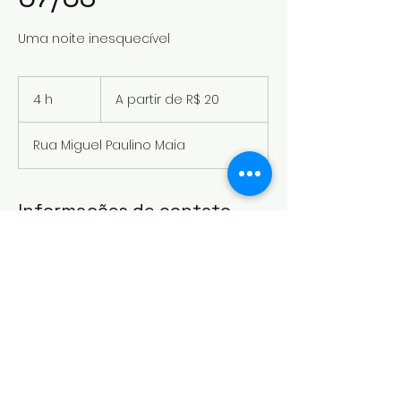
Uma noite inesquecível
A
partir
4 h
4
A partir de R$ 20
de
20
h
Reais
brasileiros
Rua Miguel Paulino Maia
Informações de contato
Eco Parque Angicos - R. Miguel Paulino
Maia - Maia, Bananeiras - State of
Paraíba, Brazil
83991235667
ecoparque@scpgrupo.com